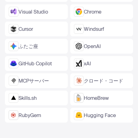
Visual Studio
Chrome
Cursor
Windsurf
ふたご座
OpenAI
GitHub Copilot
xAI
MCPサーバー
クロード・コード
Skills.sh
HomeBrew
RubyGem
Hugging Face