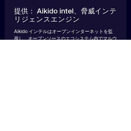
提供： Aikido intel、脅威インテ
リジェンスエンジン
Aikido インテルはオープンインターネットを監
視し、オープンソースのエコシステム内でマルウ
ェアを数分以内に検知します。
インテルフィードをご覧ください
世界トップクラスのセキュリテ
ィ研究者や専門家からなるチー
ムが支えています
Aikido インテルおよびデバイスの保護は、セキ
ュリティ研究者やAIエンジニアからなる専任チー