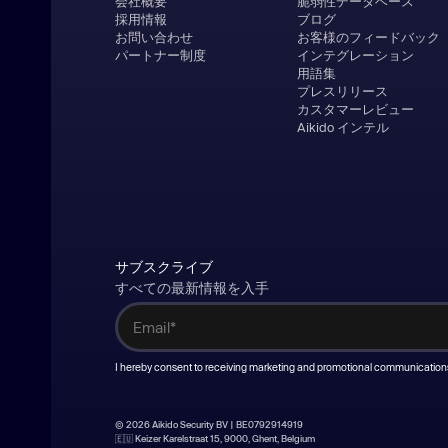
会社概要
脆弱性データベース
採用情報
ブログ
お問い合わせ
お客様のフィードバック
パートナー制度
インテグレーション
用語集
プレスリリース
カスタマーレビュー
Aikido インテル
サブスクライブ
すべての最新情報を入手
I hereby consent to receiving marketing and promotional communication
© 2026 Aikido Security BV | BE0792914919
🇪🇺 Keizer Karelstraat 15, 9000, Ghent, Belgium