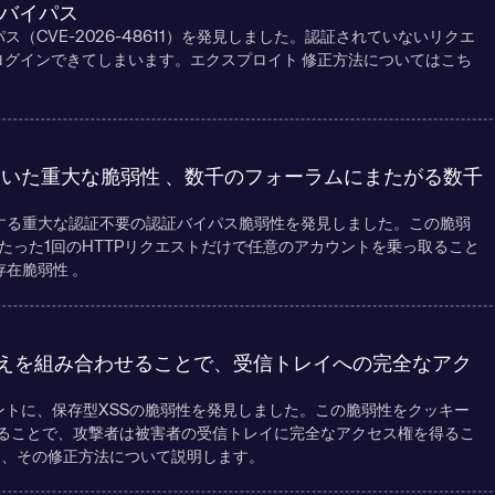
証バイパス
パス（CVE-2026-48611）を発見しました。認証されていないリクエ
ログインできてしまいます。エクスプロイト 修正方法についてはこち
ていた重大な脆弱性 、数千のフォーラムにまたがる数千
に存在する重大な認証不要の認証バイパス脆弱性を発見しました。この脆弱
たった1回のHTTPリクエストだけで任意のアカウントを乗っ取ること
存在脆弱性 。
の書き換えを組み合わせることで、受信トレイへの完全なアク
イントに、保存型XSSの脆弱性を発見しました。この脆弱性をクッキー
み合わせることで、攻撃者は被害者の受信トレイに完全なアクセス権を得るこ
と、その修正方法について説明します。