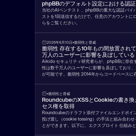
phpBBのデフォルト設定における認
当社のAIペンテスト 、phpBBの重大な認証バイ
ストを1回送信するだけで、任意のアカウントに
らをご覧ください。
2026年6月10日
•
脆弱性と脅威
脆弱性 存在する10年もの間放置され
万人のユーザーに影響を及ぼしている
Aikido セキュリティ研究者らが、phpBB
性は数千万人のユーザーに影響を及ぼしており、
が可能です。脆弱性 2014年からコードベースに
•
脆弱性と脅威
RoundcubeのXSSとCookie
セス権を取得
Roundcubeのドラフト添付ファイルエンドポ
投げ渡し（cookie tossing）の手法と組
とができます。以下に、エクスプロイト 仕組み