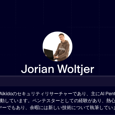
グイン
無料で始める
Aikido 脅威インテリ
ジェンス
リアルタイムのマルウェアお
リアルタイムの可視性を備えた統
AIを活用した攻撃的セキュリティ
アプリ内ランタイム
よび脆弱性脅威
企業
合クラウドセキュリティ。
テスト。
威検出。
継続的ペネトレーションテス
クラウドの設定ミス
デバイスの保護
新着
製造業
ト
仮想マシン
ランタイム保護
Jorian Woltjer
ペンテスト
公共部門
Infrastructure as Code
ボット保護
DAST
銀行
K8sのスキャン
アタックサーフェス
コンテナ画像
Telecom
APIスキャン
強化されたイメージ。
フィードへ移動
Aikido 機械
Vibe
新着
データ（DSPM）
nはAikidoのセキュリティリサーチャーであり、主にAI Pente
新着
Coding
動しています。ペンテスターとしての経験があり、熱心
FedRAMP
ヤーでもあり、余暇には新しい技術について執筆してい
タスクマネージャー