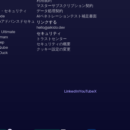
利用規約
マスターサブスクリプション契約
ルカ・セキュリティ
データ処理契約
ode
AIペネトレーションテスト補足書面
tHubアドバンスドセキュ
リンクする
hello@aikido.dev
 Ultimate
セキュリティ
marx
トラストセンター
rep
セキュリティの概要
Qube
クッキー設定の変更
 Duck
LinkedIn
YouTube
X