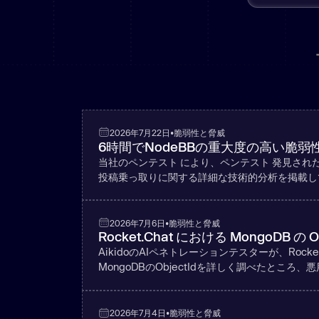
AIによるコード解析
Gitシステムズ
メッセンジャー
そ
新着
新機能: 人間を凌駕するAikidoのペンテスト。
間を凌駕するAikidoのペンテスト。
2026年7月22日
•
脆弱性と脅威
6時間でNodeBBの重大度の高い脆弱
当社のペンテスト により、ペンテスト 発見された
投稿乗っ取りに関する詳細な技術的分析を掲載し
2026年7月6日
•
脆弱性と脅威
Rocket.Chat における MongoDB の
AikidoのAIペネトレーションテスターが、Roc
MongoDBのObjectIdを詳しく調べたと
2026年7月4日
•
脆弱性と脅威