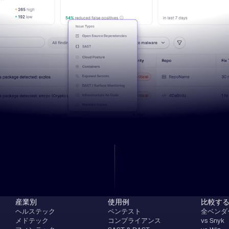
産業別
使用例
比較す
ヘルステック
ペンテスト
全ベンダ
メドテック
コンプライアンス
vs Snyk