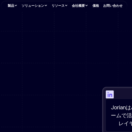
製品
ソリューション
リソース
会社概要
価格
お問い合わせ
ロ
会社概要
Aikido Platform
オープンソース
会社概要
ステージ別
包括的なセキュリティ司令塔
会社概要
オープンソース
開発者向けに構築された、高度な
禅
ブログ
動修正機能
オンプレミススキャン
スタートアップ
チーム紹介
OSSプロジェクト
AppSec スイート。
アプリ内ファイアウォール保護
インサイト、アップデートなどを受け
取る
採用情報
お客様のフィードバッ
 セキュリティ
継続的ペネトレーションテ
採用
業界別
メント
Opengrep
募集中
ク
スト
顧客
ハブ
コード解析エンジン
依存関係 (SCA)
最高のチームからの信頼
最高のチームからの信頼
フィンテック
ンテグレーション
サプライチェーンの安全性
サプライチェーン（マルウェ
Aikido Safe Chain
プレスリリース
パートナープログラム
AIレポートの現状
ア）
インストール時のマルウェアを防止し
ヘルステック
ブランドアセットのダウンロー
パートナー制度
ます。
450人のCISOと開発者からの洞察
ド
SAST
ー
HRテック
Betterleaks
イベント＆ウェビナー
コンプライアン
別
イベント
AI PRレビュー
新着
より優れたシークレットスキャナー
セッション、ミートアップ、イベント
また会えますか？
リーガルテック
idのペネトレーション
CSPM
コード品質
レポート
業界レポート、調査、分析
機密事項
グループ会社
Joria
イアンス
AikidoのAI
ライセンス (SBOM)
ームで活
エージェンシー
時代遅れのソフトウェア
理
ブロック0日
プラットフォームについて詳しく
レイ
Aikido 図書館
モバイルアプリ
見る
生成
シャドウAI
クラウド
コンプライアンス
新着