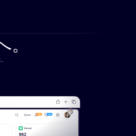
へ。
に。