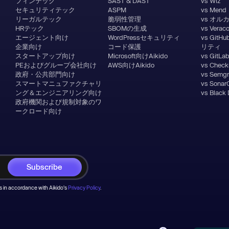
フィンテック
SAST & DAST
vs Wiz
セキュリティテック
ASPM
vs Mend
リーガルテック
脆弱性管理
vs オ
HRテック
SBOMの生成
vs Verac
エージェント向け
WordPressセキュリティ
vs Gi
企業向け
コード保護
リティ
スタートアップ向け
Microsoft向けAikido
vs GitLab
PEおよびグループ会社向け
AWS向けAikido
vs Check
政府・公共部門向け
vs Semg
スマートマニュファクチャリ
vs Sonar
ング＆エンジニアリング向け
vs Black
政府機関および規制対象のワ
ークロード向け
s in accordance with Aikido's
Privacy Policy
.