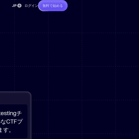
JP
ログイン
無料で始める
CC不要
EN
FR
DE
防御および脅
PT
ES
stingチ
なCTFプ
ます。