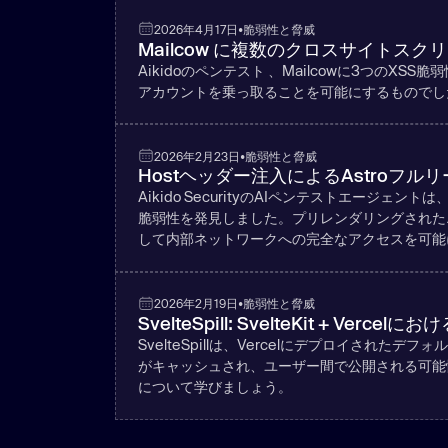
2026年4月17日
•
脆弱性と脅威
Mailcow に複数のクロスサイトス
Aikidoのペンテスト 、Mailcowに3つの
アカウントを乗っ取ることを可能にするものでした
2026年2月23日
•
脆弱性と脅威
Hostヘッダー注入によるAstroフルリ
Aikido SecurityのAIペンテストエージェントは、Ast
脆弱性を発見しました。プリレンダリングされた
して内部ネットワークへの完全なアクセスを可能
2026年2月19日
•
脆弱性と脅威
SvelteSpill: SvelteKit + Ve
SvelteSpillは、Vercelにデプロイされたデ
がキャッシュされ、ユーザー間で公開される可能
について学びましょう。